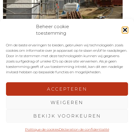
Beheer cookie
toestemming
Om de beste ervaringen te bieden, gebruiken wij technologieën zoals
KUMPEN RED NV
T +32 11 30 71 00
cookies om informatie over je apparaat op te slaan en/of te raadplegen.
Bedrijfsstraat 17
info@kumpenred.be
Door in te stemmen met deze technologieën kunnen wij gegevens
B-3500 Hasselt
www.kumpenred.be
zoals surfgedrag of unieke ID's op deze site verwerken. Als je geen
toestemming geeft of uw toestemming intrekt, kan dit een nadelige
invloed hebben op bepaalde functies en mogelijkheden.
Politique sur le respect de la vie privée et les cookies
ACCEPTEREN
WEIGEREN
BEKIJK VOORKEUREN
Politique de cookies
Déclaration de confidentialité