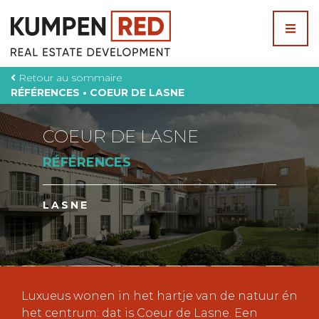
Skip
to
content
Retour au sommaire
RÉFÉRENCES • COEUR DE LASNE
COEUR DE LASNE
RÉFÉRENCES
LASNE
Luxueus wonen in het hartje van de natuur én
het centrum: dat is Coeur de Lasne. Een