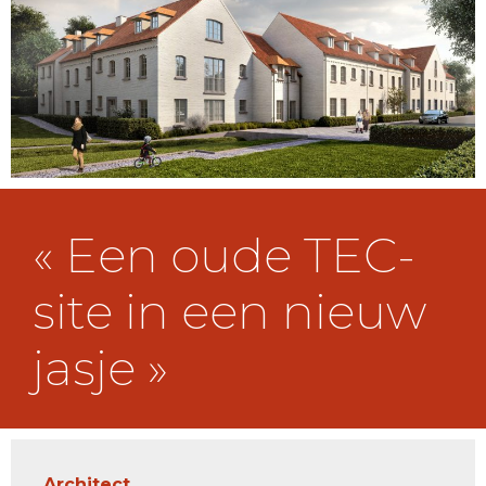
« Een oude TEC-
site in een nieuw
jasje »
Architect