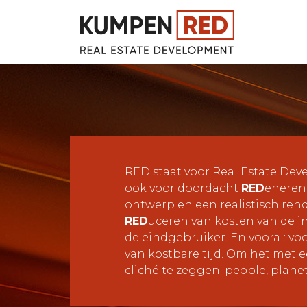
Skip
to
content
RED staat voor Real Estate De
ook voor doordacht
RED
eneren
ontwerp en een realistisch ren
RED
uceren van kosten van de i
de eindgebruiker. En vooral: vo
van kostbare tijd. Om het met 
cliché te zeggen: people, planet,