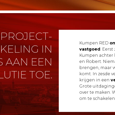
 PROJECT-
Kumpen RED
on
KELING IN
vastgoed
. Eers
Kumpen achter he
IS AAN EEN
en Robert. Niem
brengen, maar wa
LUTIE TOE.
komt. In zesde ve
krijgen in een
v
Grote uitdaging
over te maken. W
om te schakelen