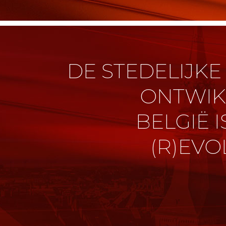
DE STEDELIJKE
ONTWIK
BELGIË 
(R)EVO