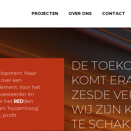
PROJECTEN
OVER ONS
CONTACT
DE TOEK
velopment. Maar
KOMT ERA
 over een
dement. Voor het
ZESDE VE
nvesteerder én
or het
RED
den
WIJ ZIJN
een ‘huizenhoog’
 profit.
TE SCHAK