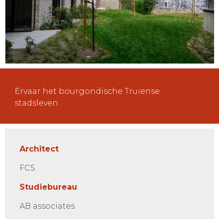
Ervaar het bourgondische Truiense
stadsleven
Architect
FCS
Studiebureau
AB associates