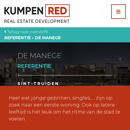
Skip
to
content
Terug naar overzicht
REFERENTIE • DE MANEGE
DE MANEGE
REFERENTIE
SINT-TRUIDEN
Heel wat jonge gezinnen, singles, … zijn op
zoek naar een eerste woning. Ook op latere
leeftijd is het leuk om het ritme van de stad te
voelen.