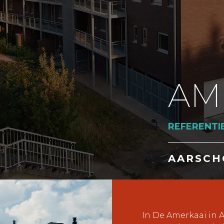
AM
REFERENTI
AARSCH
In De Amerkaai in A