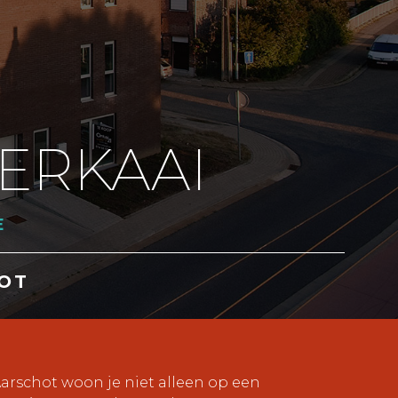
ERKAAI
E
OT
arschot woon je niet alleen op een