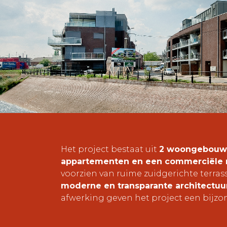
Het project bestaat uit
2 woongebouw
appartementen en een commerciële 
voorzien van ruime zuidgerichte terras
moderne en transparante architectuu
afwerking geven het project een bijzon