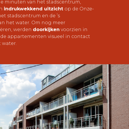
e minuten van het stadscentrum,
en
indrukwekkend uitzicht
op de Onze-
het stadscentrum en de ’s
n het water. Om nog meer
eëren, werden
doorkijken
voorzien in
 de appartementen visueel in contact
 water.