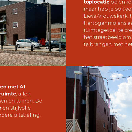
toplocatie
op enkel
maar heb je ook e
Lieve-Vrouwekerk, 
Hertogenmolens aa
ruimtegevoel te cr
het straatbeeld om
te brengen met het
en met 41
ruimte
, allen
sen en tuinen. De
r
en stijlvolle
dere uitstraling.