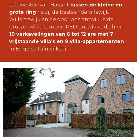
zuidwesten van Hasselt
tussen de kleine en
grote ring
nabij de bestaande villawijk
Willemswijk en de door ons ontwikkelde
Crutzenwijk. Kumpen RED ontwikkelde hier
10 verkavelingen van 6 tot 12 are met 7
vrijstaande villa’s en 9 villa-appartementen
in Engelse tuinwijkstijl.