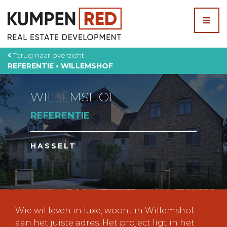
Skip
to
content
Terug naar overzicht
REFERENTIE • WILLEMSHOF
WILLEMSHOF
REFERENTIE
HASSELT
Wie wil leven in luxe, woont in Willemshof
aan het juiste adres. Het project ligt in het