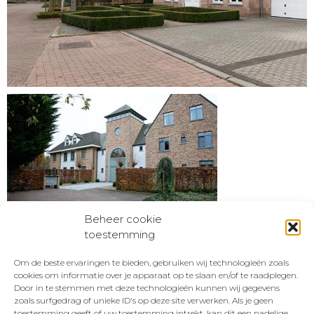
Beheer cookie
toestemming
Om de beste ervaringen te bieden, gebruiken wij technologieën zoals
KUMPEN RED NV
T +32 11 30 71 00
cookies om informatie over je apparaat op te slaan en/of te raadplegen.
Bedrijfsstraat 17
info@kumpenred.be
Door in te stemmen met deze technologieën kunnen wij gegevens
B-3500 Hasselt
www.kumpenred.be
zoals surfgedrag of unieke ID's op deze site verwerken. Als je geen
toestemming geeft of uw toestemming intrekt, kan dit een nadelige